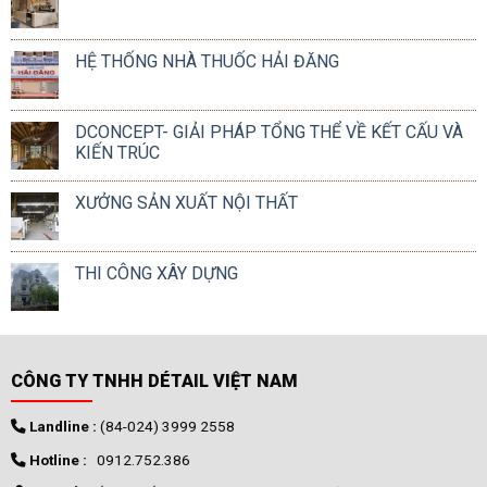
HỆ THỐNG NHÀ THUỐC HẢI ĐĂNG
DCONCEPT- GIẢI PHÁP TỔNG THỂ VỀ KẾT CẤU VÀ
KIẾN TRÚC
XƯỞNG SẢN XUẤT NỘI THẤT
THI CÔNG XÂY DỰNG
CÔNG TY TNHH DÉTAIL VIỆT NAM
Landline :
(84-024) 3999 2558
Hotline :
0912.752.386