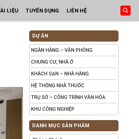
ÀI LIỆU
TUYỂN DỤNG
LIÊN HỆ
DỰ ÁN
NGÂN HÀNG – VĂN PHÒNG
CHUNG CƯ, NHÀ Ở
KHÁCH SẠN – NHÀ HÀNG
HỆ THỐNG NHÀ THUỐC
TRỤ SỞ – CÔNG TRÌNH VĂN HÓA
KHU CÔNG NGHIỆP
DANH MỤC SẢN PHẨM