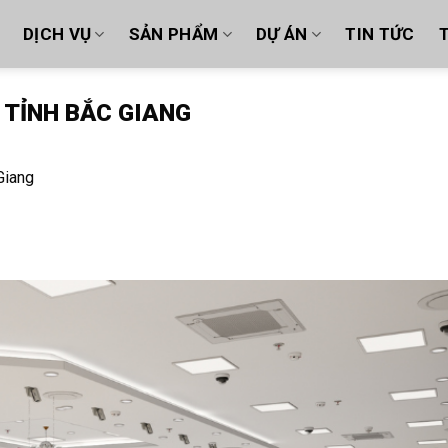
DỊCH VỤ
SẢN PHẨM
DỰ ÁN
TIN TỨC
T
 TỈNH BẮC GIANG
Giang