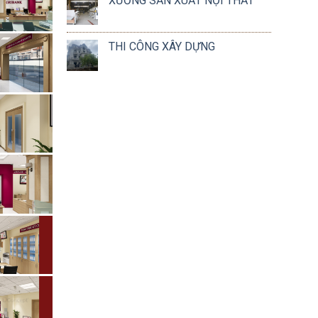
XƯỞNG SẢN XUẤT NỘI THẤT
THI CÔNG XÂY DỰNG