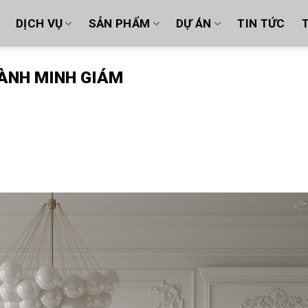
DỊCH VỤ
SẢN PHẨM
DỰ ÁN
TIN TỨC
T
ÀNH MINH GIÁM