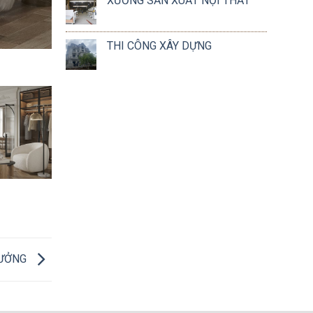
XƯỞNG SẢN XUẤT NỘI THẤT
THI CÔNG XÂY DỰNG
TƯỞNG