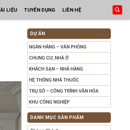
ÀI LIỆU
TUYỂN DỤNG
LIÊN HỆ
DỰ ÁN
NGÂN HÀNG – VĂN PHÒNG
CHUNG CƯ, NHÀ Ở
KHÁCH SẠN – NHÀ HÀNG
HỆ THỐNG NHÀ THUỐC
TRỤ SỞ – CÔNG TRÌNH VĂN HÓA
KHU CÔNG NGHIỆP
DANH MỤC SẢN PHẨM