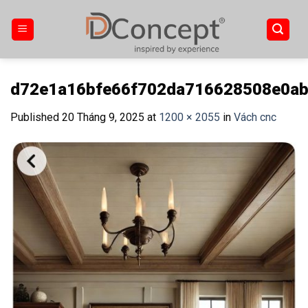
Skip
to
content
d72e1a16bfe66f702da716628508e0a
Published
20 Tháng 9, 2025
at
1200 × 2055
in
Vách cnc